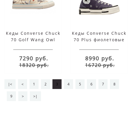
Кеды Converse Chuck
Кеды Converse Chuck
70 Golf Wang Owl
70 Plus фиолетовые
высокие на
платформе
7290 руб.
8990 руб.
18320 руб.
16720 руб.
|<
<
1
2
3
4
5
6
7
8
9
>
>|