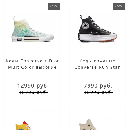
-31%
-50%
Кеды Converse x Dior
Кеды кожаные
MultiColor высокие
Converse Run Star
Hike черные высокие
на платформе
12990 руб.
7990 руб.
18720 руб.
15990 руб.