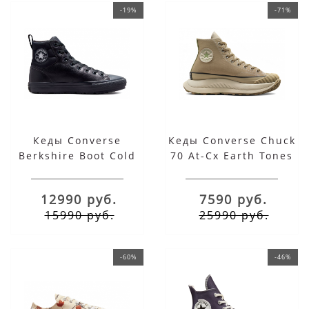
-19%
-71%
Кеды Converse
Кеды Converse Chuck
Berkshire Boot Cold
70 At-Cx Earth Tones
Fusion Black высокие
Beige
с мехом
12990 руб.
7590 руб.
15990 руб.
25990 руб.
-60%
-46%