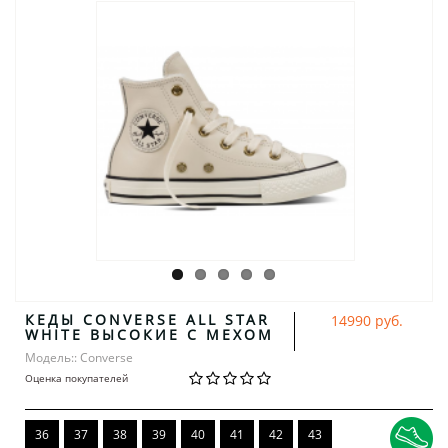
КЕДЫ CONVERSE ALL STAR
14990 руб.
WHITE ВЫСОКИЕ С МЕХОМ
Модель:: Converse
Оценка покупателей
36
37
38
39
40
41
42
43