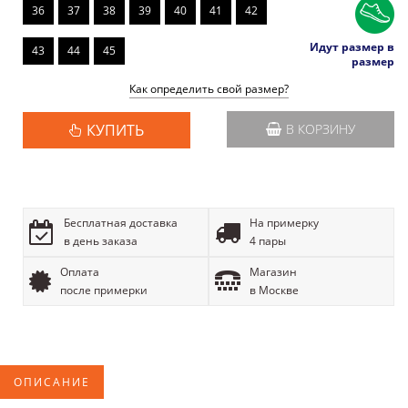
36
37
38
39
40
41
42
Идут размер в
43
44
45
размер
Как определить свой размер?
КУПИТЬ
В КОРЗИНУ
Бесплатная доставка
На примерку
в день заказа
4 пары
Оплата
Магазин
после примерки
в Москве
ОПИСАНИЕ