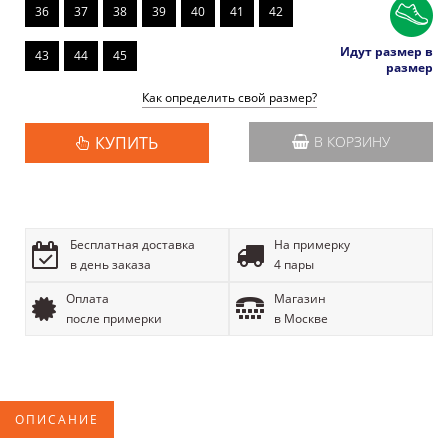
36
37
38
39
40
41
42
Идут размер в
43
44
45
размер
Как определить свой размер?
КУПИТЬ
В КОРЗИНУ
Бесплатная доставка
На примерку
в день заказа
4 пары
Оплата
Магазин
после примерки
в Москве
ОПИСАНИЕ