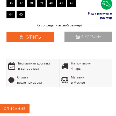
36
37
38
39
40
41
42
Идут размер в
44
45
размер
Как определить свой размер?
КУПИТЬ
В КОРЗИНУ
Бесплатная доставка
На примерку
в день заказа
4 пары
Оплата
Магазин
после примерки
в Москве
ОПИСАНИЕ