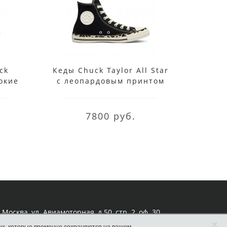
ck
Кеды Chuck Taylor All Star
Кеды
сокие
с леопардовым принтом
80t
черные
C
7800 руб.
Москва, ул. Авиамоторная, д.50, стр. 2, оф. 30
×