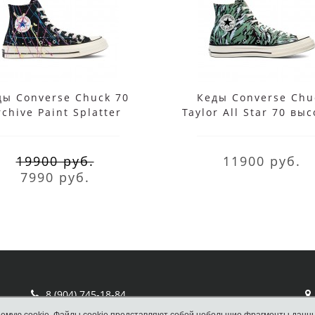
ды Converse Chuck 70
Кеды Converse Chu
rchive Paint Splatter
Taylor All Star 70 вы
черные высокие
мульти
19900 руб.
11900 руб.
7990 руб.
8 (904) 745-18-84
Отдел продаж Converse