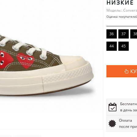
НИЗКИЕ
Модель:: Conver
Оценка покупателе
36
37
3
44
45
КУ
Бесплатн
в день з
Оплата
после пр