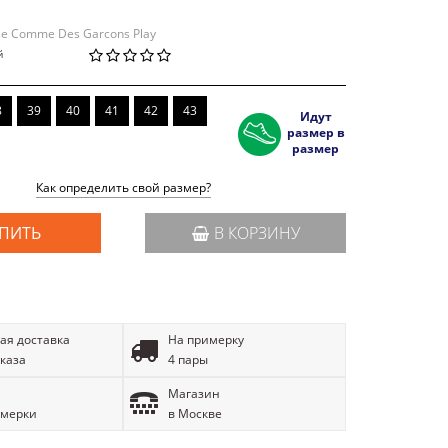
se Comme Des Garcons Play
й
8
39
40
41
42
43
Идут
размер в
размер
Как определить свой размер?
ПИТЬ
В КОРЗИНУ
ая доставка
На примерку
аказа
4 пары
Магазин
имерки
в Москве