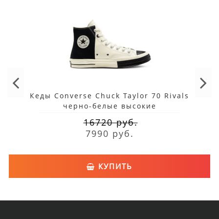
молодёжи и более взрослых активных людей. В них можно
смело отправляться на любую тренировку, спортзал или
уличную площадку, совершить поход, заняться паркуром или
современными танцами. Это неплохой вариант школьнику или
студенту на занятия физкультурой, любителю походов
Оригинальная обувь настоящего престижного бренда
Кеды Converse Chuck Taylor 70 Rivals
черно-белые высокие
обладает множеством достоинств:
16720 руб.
материал - натуральная, добротная кожа;
7990 руб.
резиновая подошва с рельефным рисунком;
крепкая чёрная шнуровка;
КУПИТЬ
логотип производителя на поверхности c характерным
сердцем;
удобный закруглённый носок;