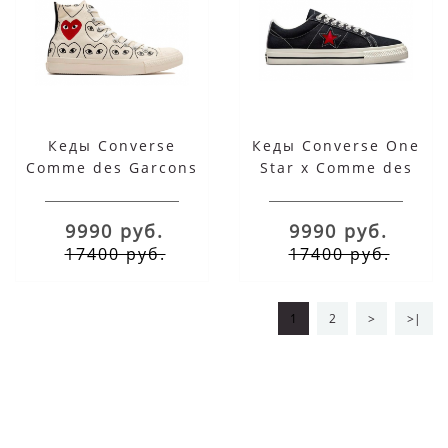
Кеды Converse
Кеды Converse One
Comme des Garcons
Star x Comme des
Play Red White Heart
Garçons Play черные
высокие белые
низкие
9990 руб.
9990 руб.
17400 руб.
17400 руб.
1
2
>
>|