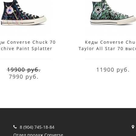
ды Converse Chuck 70
Кеды Converse Chu
rchive Paint Splatter
Taylor All Star 70 вы
черные высокие
мульти
19900 руб.
11900 руб.
7990 руб.
8 (904) 745-18-84
Отдел продаж Converse