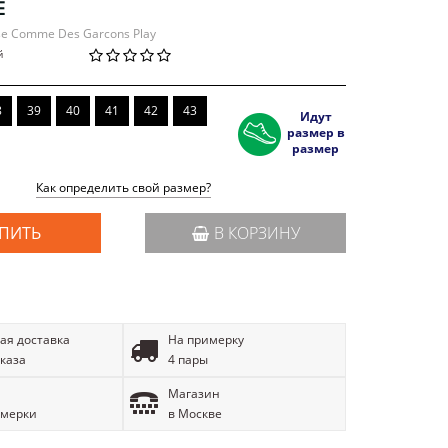
Е
se Comme Des Garcons Play
й
8
39
40
41
42
43
Идут
размер в
размер
Как определить свой размер?
ПИТЬ
В КОРЗИНУ
ая доставка
На примерку
аказа
4 пары
Магазин
имерки
в Москве