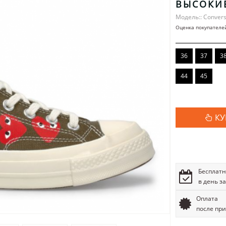
ВЫСОКИ
Модель:: Conver
Оценка покупателе
36
37
3
44
45
КУ
Бесплатн
в день з
Оплата
после пр