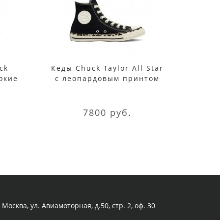
ck
Кеды Chuck Taylor All Star
Кеды
сокие
с леопардовым принтом
80t
черные
C
7800 руб.
Москва, ул. Авиамоторная, д.50, стр. 2, оф. 30