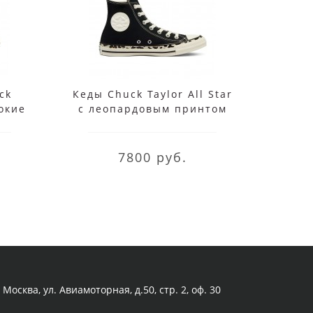
ck
Кеды Chuck Taylor All Star
Кеды
сокие
с леопардовым принтом
80t
черные
C
7800 руб.
Москва, ул. Авиамоторная, д.50, стр. 2, оф. 30