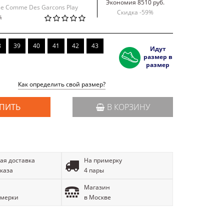
Экономия 8510 руб.
se Comme Des Garcons Play
Скидка -
59
%
й
8
39
40
41
42
43
Идут
размер в
размер
Как определить свой размер?
ПИТЬ
В КОРЗИНУ
ая доставка
На примерку
аказа
4 пары
Магазин
имерки
в Москве