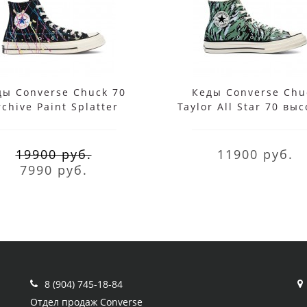
ды Converse Chuck 70
Кеды Converse Chu
rchive Paint Splatter
Taylor All Star 70 вы
черные высокие
мульти
19900 руб.
11900 руб.
7990 руб.
8 (904) 745-18-84
Отдел продаж Converse