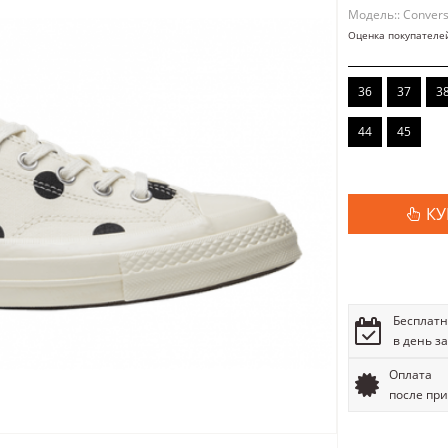
Модель:: Conver
Оценка покупателе
36
37
3
44
45
КУ
Бесплатн
в день з
Оплата
после пр