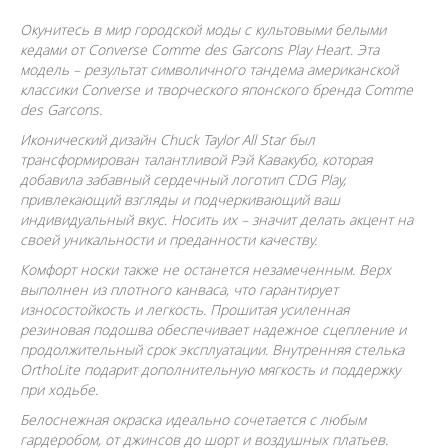
Окунитесь в мир городской моды с культовыми белыми
кедами от Converse Comme des Garcons Play Heart. Эта
модель – результат символичного тандема американской
классики Converse и творческого японского бренда Comme
des Garcons.
Иконический дизайн Chuck Taylor All Star был
трансформирован талантливой Рэй Кавакубо, которая
добавила забавный сердечный логотип CDG Play,
привлекающий взгляды и подчеркивающий ваш
индивидуальный вкус. Носить их – значит делать акцент на
своей уникальности и преданности качеству.
Комфорт носки также не останется незамеченным. Верх
выполнен из плотного канваса, что гарантирует
износостойкость и легкость. Прошитая усиленная
резиновая подошва обеспечивает надежное сцепление и
продолжительный срок эксплуатации. Внутренняя стелька
OrthoLite подарит дополнительную мягкость и поддержку
при ходьбе.
Белоснежная окраска идеально сочетается с любым
гардеробом, от джинсов до шорт и воздушных платьев.