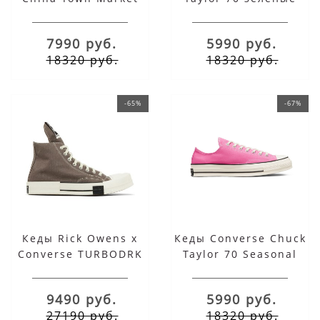
Chuck Taylor 70 Uv
хаки низкие
Activated
7990 руб.
5990 руб.
18320 руб.
18320 руб.
-65%
-67%
Кеды Rick Owens x
Кеды Converse Chuck
Converse TURBODRK
Taylor 70 Seasonal
Chuck 70 Laceless
Colour Low Top Pink
Iron
розовые низкие
9490 руб.
5990 руб.
27190 руб.
18320 руб.