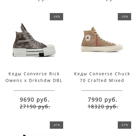
-64%
-56%
Кеды Converse Rick
Кеды Converse Chuck
Owens x Drkshdw DBL
70 Crafted Mixed
Drkstar Chuck 70 High
Material бежевые
Washed Canvas Pack
высокие
9690 руб.
7990 руб.
Concrete
27190 руб.
18320 руб.
-41%
-67%