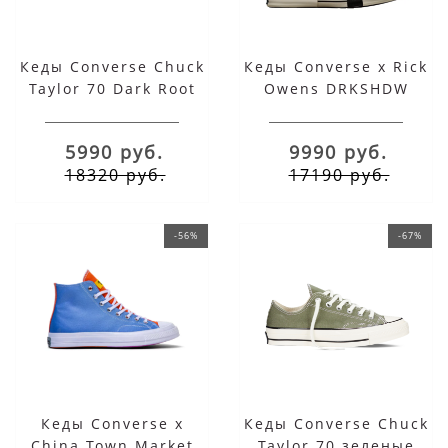
Кеды Converse Chuck
Кеды Converse x Rick
Taylor 70 Dark Root
Owens DRKSHDW
коричневые низкие
DRKSTAR черные
высокие
5990 руб.
9990 руб.
18320 руб.
17190 руб.
-56%
-67%
Кеды Converse x
Кеды Converse Chuck
China Town Market
Taylor 70 зеленые