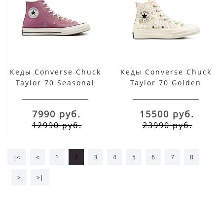
Кеды Converse Chuck
Кеды Converse Chuck
Taylor 70 Seasonal
Taylor 70 Golden
Color розовые
Elements Белые
высокие
Высокие с золотыми
7990 руб.
15500 руб.
элементами
12990 руб.
23990 руб.
|<
<
1
2
3
4
5
6
7
8
>
>|