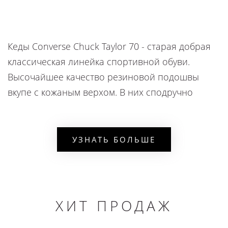
Кеды Converse Chuck Taylor 70 - старая добрая
классическая линейка спортивной обуви.
Высочайшее качество резиновой подошвы
вкупе с кожаным верхом. В них сподручно
совершать пробежки, играть в волейбол,
путешествовать и даже исполнять уличные
танцы - универсальный вариант на все случаи
УЗНАТЬ БОЛЬШЕ
жизни. Стильные модели all Star нравятся
атлетам, и на то есть множество причин:
добротный и долговечный материал;
ХИТ ПРОДАЖ
высокая платформа high top;
хорошее сцепление с асфальтом;