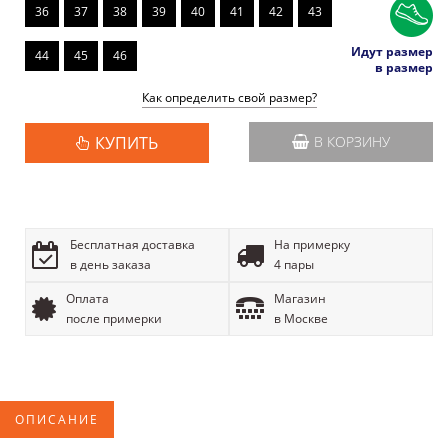
36
37
38
39
40
41
42
43
Идут размер
44
45
46
в размер
Как определить свой размер?
КУПИТЬ
В КОРЗИНУ
Бесплатная доставка
На примерку
в день заказа
4 пары
Оплата
Магазин
после примерки
в Москве
ОПИСАНИЕ