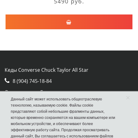
5490 руб.
Кеды Converse Chuck Taylor All Star
8 (904) 745-18-84
Отдел продаж Converse
×
Данный сайт может использовать общеотраслевую
Москва, ул. Авиамоторная, д.50, стр. 2, оф. 30
технологию, называемую cookie. Файлы cookie
представляют собой небольшие фрагменты данных,
которые временно сохраняются на вашем компьютере или
мобильном устройстве, и обеспечивают более
эффективную работу сайта. Продолжая просматривать
данный сайт, Вы соглашаетесь с использованием файлов