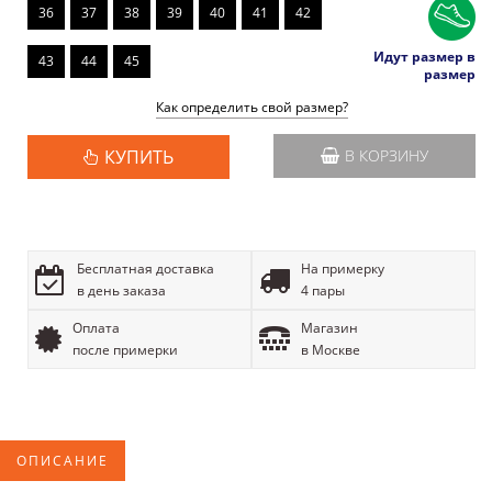
36
37
38
39
40
41
42
Идут размер в
43
44
45
размер
Как определить свой размер?
КУПИТЬ
В КОРЗИНУ
Бесплатная доставка
На примерку
в день заказа
4 пары
Оплата
Магазин
после примерки
в Москве
ОПИСАНИЕ