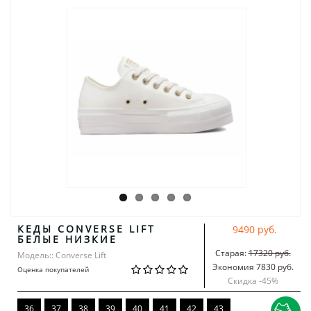
КЕДЫ CONVERSE LIFT
9490 руб.
БЕЛЫЕ НИЗКИЕ
Старая:
17320 руб.
Модель:: Converse Lift
Экономия 7830 руб.
Оценка покупателей
Скидка -
45
%
36
37
38
39
40
41
42
43