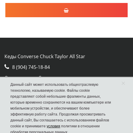
Кеды Converse Chuck Taylor All Star
8 (904) 745-18-84
Отдел продаж Converse
×
Данный сайт может использовать общеотраслевую
Москва, ул. Авиамоторная, д.50, стр. 2, оф. 30
технологию, называемую cookie. Файлы cookie
представляют собой небольшие фрагменты данных,
которые временно сохраняются на вашем компьютере или
мобильном устройстве, и обеспечивают более
эффективную работу сайта. Продолжая просматривать
данный сайт, Вы соглашаетесь с использованием файлов
cookie и принимаете
условия
политики в отношении
обработки персональных данных.