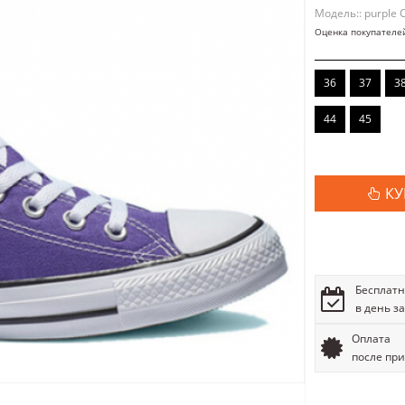
Модель:: purple C
Оценка покупателе
36
37
3
44
45
КУ
Бесплатн
в день з
Оплата
после пр