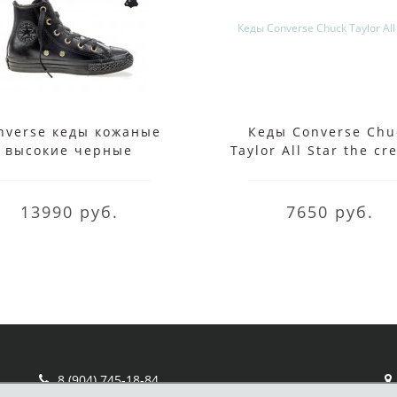
nverse кеды кожаные
Кеды Converse Chu
высокие черные
Taylor All Star the cr
фиолетовые с зеле
13990 руб.
7650 руб.
8 (904) 745-18-84