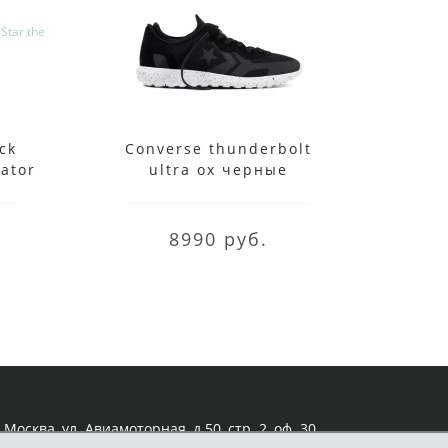
ck
Converse thunderbolt
Кед
eator
ultra ox черные
Low
ным
8990 руб.
Москва, ул. Авиамоторная, д.50, стр. 2, оф. 30