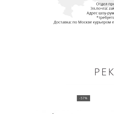
РЕ
-57%