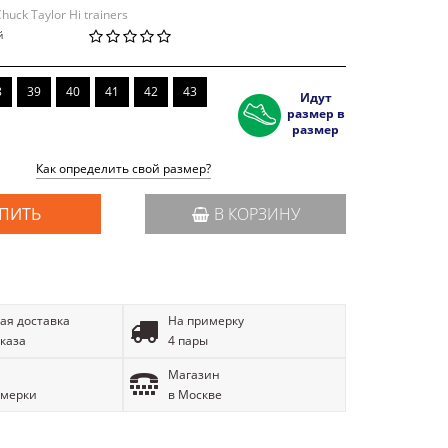
huck Taylor Hi trainers
й
8
39
40
41
42
43
Идут
размер в
размер
Как определить свой размер?
ПИТЬ
В КОРЗИНУ
ая доставка
На примерку
аказа
4 пары
Магазин
имерки
в Москве