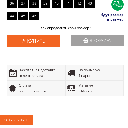
36
37
38
39
40
41
42
43
Идут размер
44
45
46
в размер
Как определить свой размер?
КУПИТЬ
В КОРЗИНУ
Бесплатная доставка
На примерку
в день заказа
4 пары
Оплата
Магазин
после примерки
в Москве
ОПИСАНИЕ