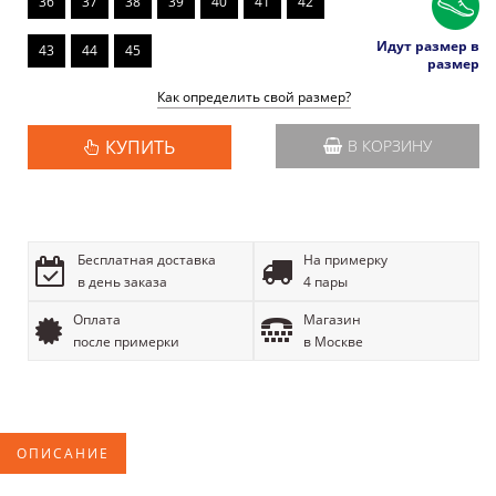
36
37
38
39
40
41
42
Идут размер в
43
44
45
размер
Как определить свой размер?
КУПИТЬ
В КОРЗИНУ
Бесплатная доставка
На примерку
в день заказа
4 пары
Оплата
Магазин
после примерки
в Москве
ОПИСАНИЕ