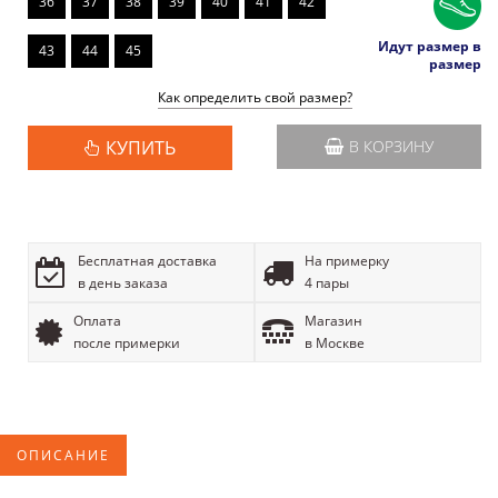
36
37
38
39
40
41
42
Идут размер в
43
44
45
размер
Как определить свой размер?
КУПИТЬ
В КОРЗИНУ
Бесплатная доставка
На примерку
в день заказа
4 пары
Оплата
Магазин
после примерки
в Москве
ОПИСАНИЕ