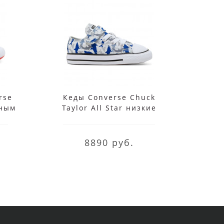
rse
Кеды Converse Chuck
Conve
сным
Taylor All Star низкие
Platf
белые с синим
8890 руб.