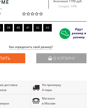
РМЕ
Экономия 1790 руб.
Скидка -
16
%
se
й
8
39
40
41
42
43
Идут
размер в
размер
Как определить свой размер?
ПИТЬ
В КОРЗИНУ
ая доставка
На примерку
аказа
4 пары
Магазин
имерки
в Москве