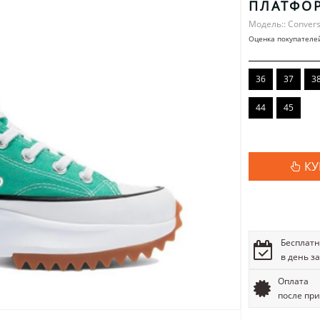
ПЛАТФО
Модель:: Conver
Оценка покупателе
36
37
3
44
45
КУ
Бесплатн
в день з
Оплата
после пр