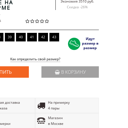
Е НА
Экономия 3510 руб.
РМЕ
Скидка -
26
%
r
й
8
39
40
41
42
43
Идут
размер в
размер
Как определить свой размер?
ПИТЬ
В КОРЗИНУ
ая доставка
На примерку
аказа
4 пары
Магазин
имерки
в Москве