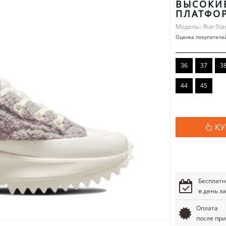
ВЫСОКИ
ПЛАТФО
Модель:: Run Sta
Оценка покупателе
36
37
3
44
45
КУ
Бесплатн
в день з
Оплата
после пр