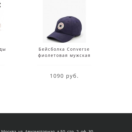
еды
Бейсболка Converse
Кеды
фиолетовая мужская
80t
C
1090 руб.
Москва, ул. Авиамоторная, д.50, стр. 2, оф. 30