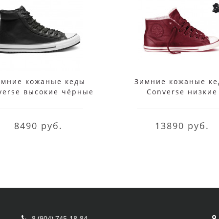
имние кожаные кеды
Зимние кожаные к
verse высокие чёрные
Converse низкие
бордовые
8490 руб.
13890 руб.
8 (904) 745-18-84