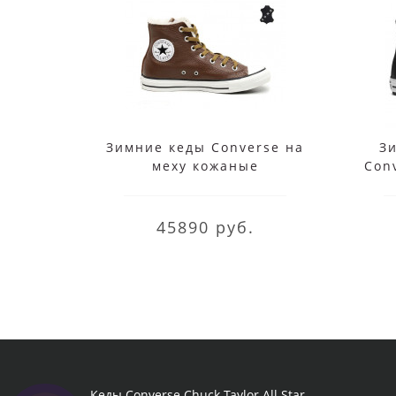
Зимние кеды Converse на
З
меху кожаные
Con
коричневые
45890 руб.
Кеды Converse Chuck Taylor All Star