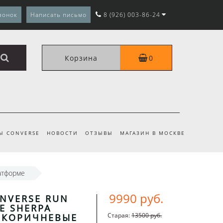
вонок
Написать письмо
8 (926) 003-86-24
Корзина
0
Ы CONVERSE
НОВОСТИ
ОТЗЫВЫ
МАГАЗИН В МОСКВЕ
атформе
9990 руб.
NVERSE RUN
KE SHERPA
Старая:
13500 руб.
 КОРИЧНЕВЫЕ