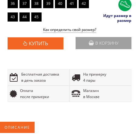
36
37
38
39
40
41
42
Идут размер в
43
44
45
размер
Как определить свой размер?
КУПИТЬ
В КОРЗИНУ
Бесплатная доставка
На примерку
в день заказа
4 пары
Оплата
Магазин
после примерки
в Москве
ОПИСАНИЕ