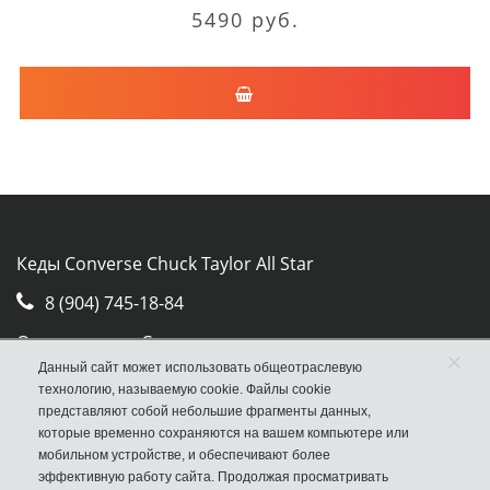
5490 руб.
Кеды Converse Chuck Taylor All Star
8 (904) 745-18-84
Отдел продаж Converse
×
Данный сайт может использовать общеотраслевую
Москва, ул. Авиамоторная, д.50, стр. 2, оф. 30
технологию, называемую cookie. Файлы cookie
представляют собой небольшие фрагменты данных,
которые временно сохраняются на вашем компьютере или
мобильном устройстве, и обеспечивают более
эффективную работу сайта. Продолжая просматривать