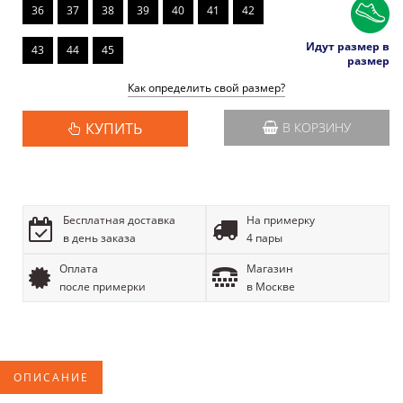
36
37
38
39
40
41
42
Идут размер в
43
44
45
размер
Как определить свой размер?
КУПИТЬ
В КОРЗИНУ
Бесплатная доставка
На примерку
в день заказа
4 пары
Оплата
Магазин
после примерки
в Москве
ОПИСАНИЕ