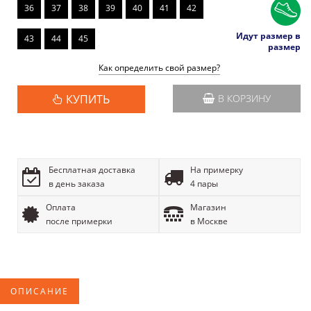
36
37
38
39
40
41
42
Идут размер в
43
44
45
размер
Как определить свой размер?
КУПИТЬ
В КОРЗИНУ
Бесплатная доставка
На примерку
в день заказа
4 пары
Оплата
Магазин
после примерки
в Москве
ОПИСАНИЕ