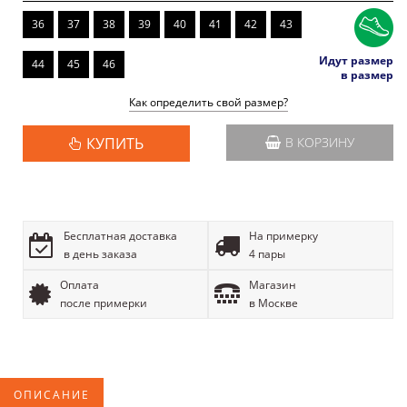
36
37
38
39
40
41
42
43
Идут размер
44
45
46
в размер
Как определить свой размер?
КУПИТЬ
В КОРЗИНУ
Бесплатная доставка
На примерку
в день заказа
4 пары
Оплата
Магазин
после примерки
в Москве
ОПИСАНИЕ