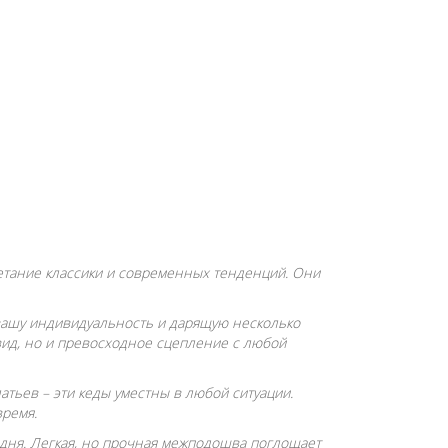
четание классики и современных тенденций. Они
 вашу индивидуальность и дарящую несколько
ид, но и превосходное сцепление с любой
тьев – эти кеды уместны в любой ситуации.
время.
 дня. Легкая, но прочная межподошва поглощает