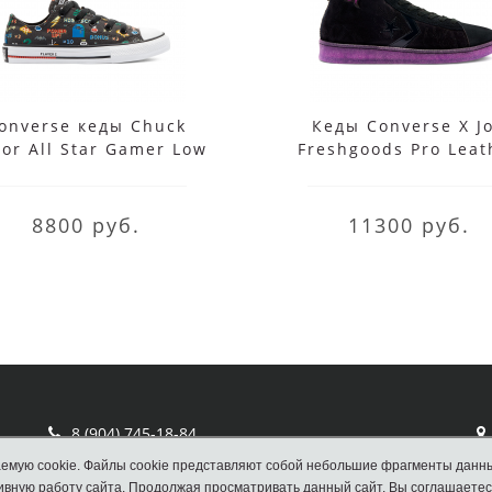
onverse кеды Chuck
Кеды Converse X J
lor All Star Gamer Low
Freshgoods Pro Leat
Top черные
черные
8800 руб.
11300 руб.
8 (904) 745-18-84
Отдел продаж Converse
емую cookie. Файлы cookie представляют собой небольшие фрагменты данн
вную работу сайта. Продолжая просматривать данный сайт, Вы соглашаетес