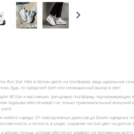
rse Run Star Hike в белом цвете на платформе, ведь идеальное со
нии, будь то городской трип или неожиданный выход в свет.
aylor All Star и массивную, трендовую платформу, подчеркивающую
атая подошва обеспечивает не только привлекательный внешний в
 шаге.
я любого наряда. От повседневных джинсов до более нарядных пла
лговечность и легкость в уходе, сохраняя чистый цвет на долгое 
и мягкая стелька, которая обеспечит комфорт на протяжении всего