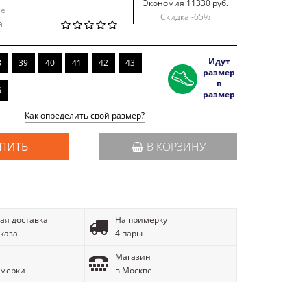
Экономия 11330 руб.
se
Скидка -
65
%
й
Идут
8
39
40
41
42
43
размер
в
6
размер
Как определить свой размер?
ПИТЬ
В КОРЗИНУ
ая доставка
На примерку
аказа
4 пары
Магазин
имерки
в Москве