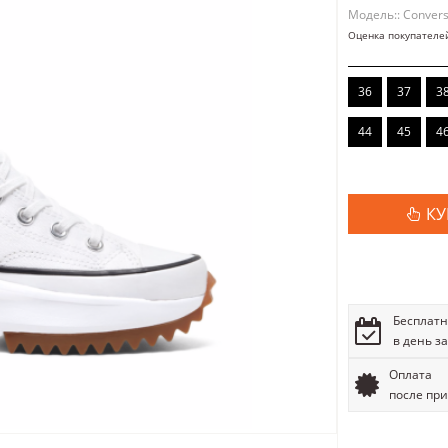
Модель:: Conver
Оценка покупателе
36
37
3
44
45
4
КУ
Бесплатн
в день з
Оплата
после пр