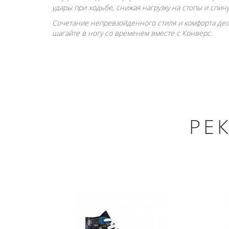
удары при ходьбе, снижая нагрузку на стопы и спину
Сочетание непревзойденного стиля и комфорта дел
шагайте в ногу со временем вместе с Конверс.
РЕ