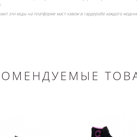
.
ают эти кеды на платформе маст-хэвом в гардеробе каждого модник
КОМЕНДУЕМЫЕ ТОВ