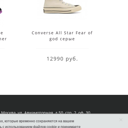
oe
Converse All Star Fear of
Кед
her
god серые
chuck 
12990 руб.
Москва, ул. Авиамоторная, д.50, стр. 2, оф. 30
×
ых, которые временно сохраняются на вашем
ь с использованием файлов cookie и принимаете