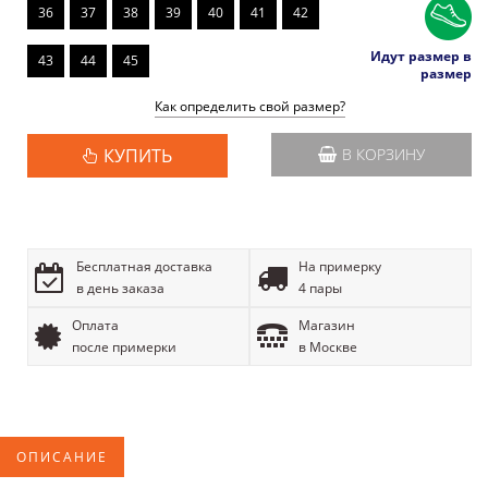
36
37
38
39
40
41
42
Идут размер в
43
44
45
размер
Как определить свой размер?
КУПИТЬ
В КОРЗИНУ
Бесплатная доставка
На примерку
в день заказа
4 пары
Оплата
Магазин
после примерки
в Москве
ОПИСАНИЕ