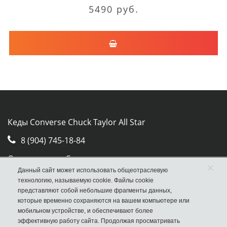
5490 руб.
Кеды Converse Chuck Taylor All Star
8 (904) 745-18-84
Отдел продаж Converse
×
Данный сайт может использовать общеотраслевую
Москва, ул. Авиамоторная, д.50, стр. 2, оф. 30
технологию, называемую cookie. Файлы cookie
представляют собой небольшие фрагменты данных,
которые временно сохраняются на вашем компьютере или
мобильном устройстве, и обеспечивают более
эффективную работу сайта. Продолжая просматривать