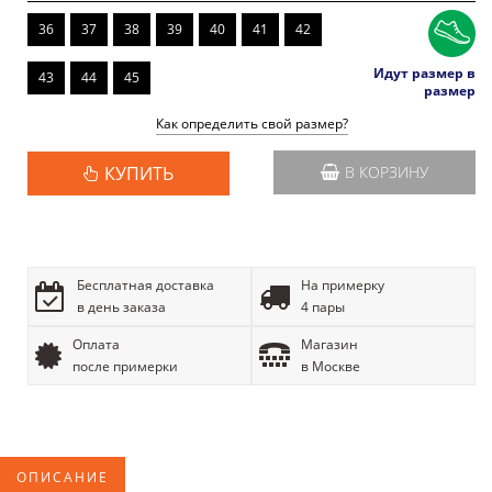
36
37
38
39
40
41
42
Идут размер в
43
44
45
размер
Как определить свой размер?
КУПИТЬ
В КОРЗИНУ
Бесплатная доставка
На примерку
в день заказа
4 пары
Оплата
Магазин
после примерки
в Москве
ОПИСАНИЕ