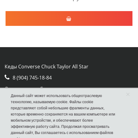
Кеды Converse Chuck Taylor All Star
8 (904) 745-18-84
Отдел продаж Converse
×
Данный сайт может использовать общеотраслевую
Москва, ул. Авиамоторная, д.50, стр. 2, оф. 30
технологию, называемую cookie. Файлы cookie
представляют собой небольшие фрагменты данных,
которые временно сохраняются на вашем компьютере или
мобильном устройстве, и обеспечивают более
эффективную работу сайта. Продолжая просматривать
данный сайт, Вы соглашаетесь с использованием файлов