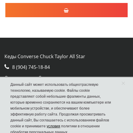
Кеды Converse Chuck Taylor All Star
8 (904) 745-18-84
Отдел продаж Converse
×
Данный сайт может использовать общеотраслевую
Москва, ул. Авиамоторная, д.50, стр. 2, оф. 30
технологию, называемую cookie. Файлы cookie
представляют собой небольшие фрагменты данных,
которые временно сохраняются на вашем компьютере или
мобильном устройстве, и обеспечивают более
эффективную работу сайта. Продолжая просматривать
данный сайт, Вы соглашаетесь с использованием файлов
cookie и принимаете
условия
политики в отношении
обработки персональных данных.