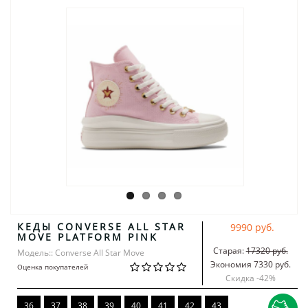
КЕДЫ CONVERSE ALL STAR
9990 руб.
MOVE PLATFORM PINK
Старая:
17320 руб.
Модель:: Converse All Star Move
Экономия 7330 руб.
Оценка покупателей
Скидка -
42
%
36
37
38
39
40
41
42
43