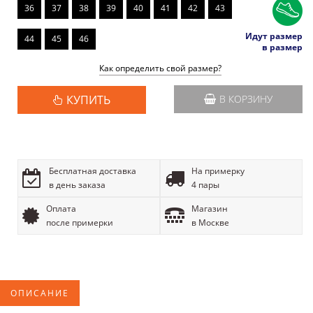
36
37
38
39
40
41
42
43
Идут размер
44
45
46
в размер
Как определить свой размер?
КУПИТЬ
В КОРЗИНУ
Бесплатная доставка
На примерку
в день заказа
4 пары
Оплата
Магазин
после примерки
в Москве
ОПИСАНИЕ