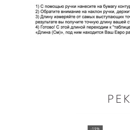
РЕ
-19%