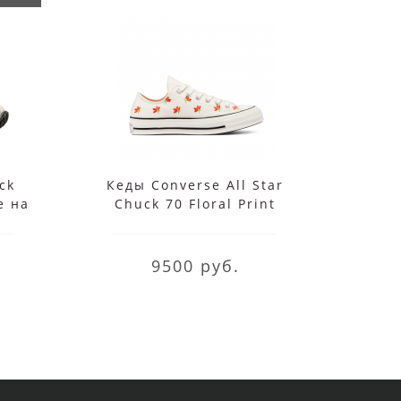
ck
Кеды Converse All Star
Кед
е на
Chuck 70 Floral Print
Chuc
белые
р
9500 руб.