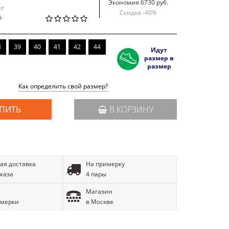
Экономия 6730 руб.
se
Скидка -
40
%
й
8
39
40
41
42
44
Идут
размер в
размер
Как определить свой размер?
ПИТЬ
В КОРЗИНУ
ая доставка
На примерку
аказа
4 пары
Магазин
имерки
в Москве