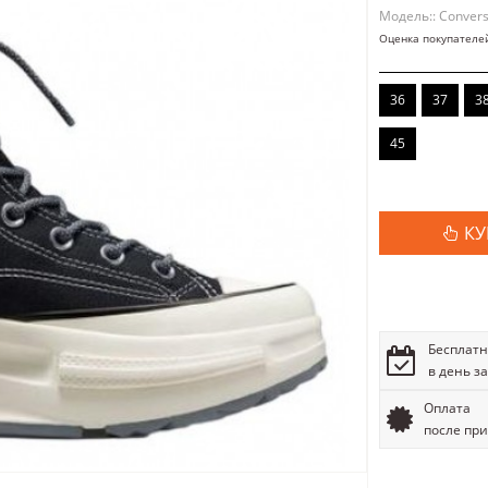
Модель:: Conver
Оценка покупателе
36
37
3
45
КУ
Бесплатн
в день з
Оплата
после пр