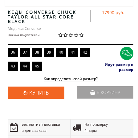
КЕДЫ CONVERSE CHUCK
17990 руб.
TAYLOR ALL STAR CORE
BLACK
Модель:: Converse
Оценка покупателей
36
37
38
39
40
41
42
Идут размер в
43
44
45
размер
Как определить свой размер?
КУПИТЬ
В КОРЗИНУ
Бесплатная доставка
На примерку
в день заказа
4 пары