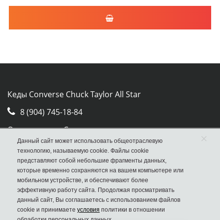
Кеды Converse Chuck Taylor All Star
8 (904) 745-18-84
Отдел продаж Converse
×
Данный сайт может использовать общеотраслевую
Москва, ул. Авиамоторная, д.50, стр. 2, оф. 30
технологию, называемую cookie. Файлы cookie
представляют собой небольшие фрагменты данных,
которые временно сохраняются на вашем компьютере или
мобильном устройстве, и обеспечивают более
эффективную работу сайта. Продолжая просматривать
данный сайт, Вы соглашаетесь с использованием файлов
cookie и принимаете
условия
политики в отношении
обработки персональных данных.