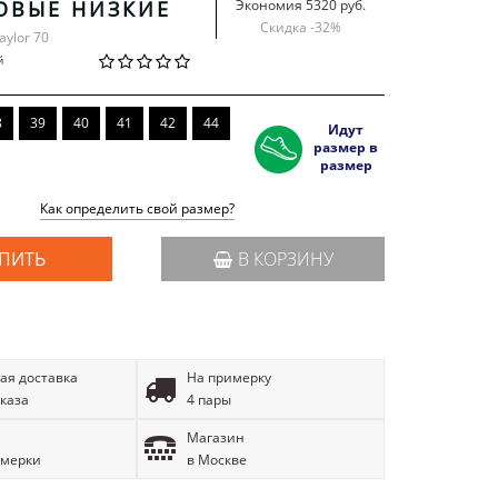
ОВЫЕ НИЗКИЕ
Экономия 5320 руб.
Скидка -
32
%
aylor 70
й
8
39
40
41
42
44
Идут
размер в
размер
Как определить свой размер?
ПИТЬ
В КОРЗИНУ
ая доставка
На примерку
аказа
4 пары
Магазин
имерки
в Москве