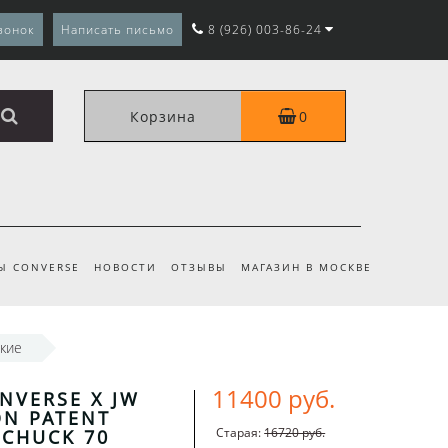
вонок
Написать письмо
8 (926) 003-86-24
Корзина
0
Ы CONVERSE
НОВОСТИ
ОТЗЫВЫ
МАГАЗИН В МОСКВЕ
зкие
11400 руб.
NVERSE X JW
N PATENT
Старая:
16720 руб.
 CHUCK 70