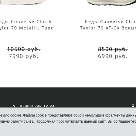
еды Converse Chuck
Кеды Converse Chu
ylor 70 Metallic Tape
Taylor 70 AT-CX белы
eam белые высокие
платформе
10500 руб.
8500 руб.
7990 руб.
6990 руб.
8 (904) 745-18-84
Отдел продаж Converse
емую cookie. Файлы cookie представляют собой небольшие фрагменты данн
вную работу сайта. Продолжая просматривать данный сайт, Вы соглашаетес