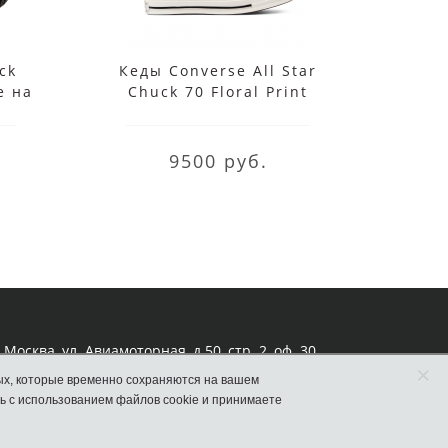
ck
Кеды Converse All Star
Кед
е на
Chuck 70 Floral Print
Chuc
белые
р
9500 руб.
Москва, ул. Авиамоторная, д.50, стр. 2, оф. 30
×
ых, которые временно сохраняются на вашем
ь с использованием файлов cookie и принимаете