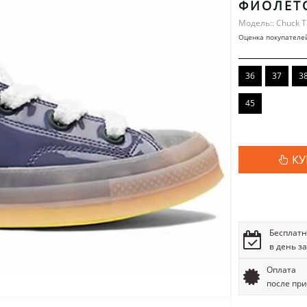
ФИОЛЕТ
Модель:: Chuck T
Оценка покупателе
36
37
3
45
КУ
Бесплатн
в день з
Оплата
после пр