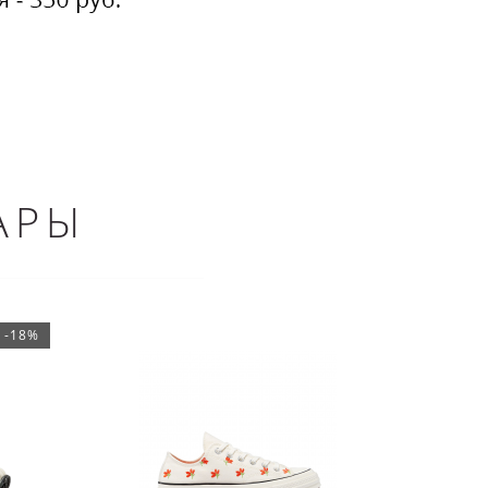
АРЫ
-18%