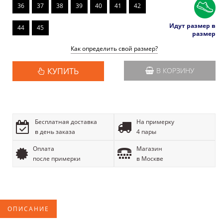
36
37
38
39
40
41
42
Идут размер в
44
45
размер
Как определить свой размер?
КУПИТЬ
В КОРЗИНУ
Бесплатная доставка
На примерку
в день заказа
4 пары
Оплата
Магазин
после примерки
в Москве
ОПИСАНИЕ