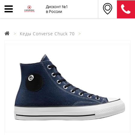
Дисконт №1
в России
Кеды Converse Chuck 70