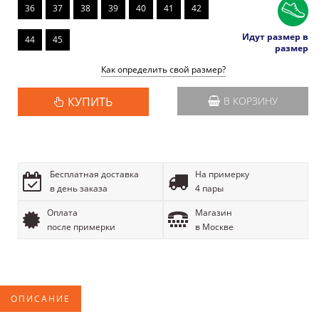
36
37
38
39
40
41
42
Идут размер в
44
45
размер
Как определить свой размер?
КУПИТЬ
В КОРЗИНУ
Бесплатная доставка
На примерку
в день заказа
4 пары
Оплата
Магазин
после примерки
в Москве
ОПИСАНИЕ