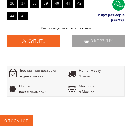
36
37
38
39
40
41
42
Идут размер в
44
45
размер
Как определить свой размер?
КУПИТЬ
В КОРЗИНУ
Бесплатная доставка
На примерку
в день заказа
4 пары
Оплата
Магазин
после примерки
в Москве
ОПИСАНИЕ