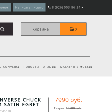
вонок
Написать письмо
8 (926) 003-86-24
Корзина
0
Ы CONVERSE
НОВОСТИ
ОТЗЫВЫ
МАГАЗИН В МОСКВЕ
7990 руб.
NVERSE CHUCK
M SATIN EGRET
Старая:
16700 руб.
aylor 70