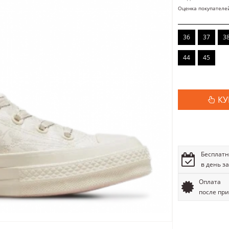
Оценка покупателе
36
37
3
44
45
КУ
Бесплатн
в день з
Оплата
после пр