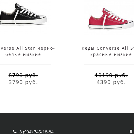
verse All Star черно-
Кеды Converse All S
белые низкие
красные низкие
8790 руб.
10190 руб.
3790 руб.
4390 руб.
8 (904) 745-18-84