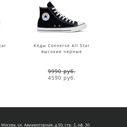
tar
Кеды Converse All Star
Кед
высокие черные
в
9990 руб.
4590 руб.
Москва, ул. Авиамоторная, д.50, стр. 2, оф. 30