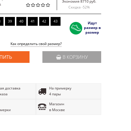
Экономия 8710 руб.
й
Скидка -
52
%
8
39
40
41
42
43
Идут
размер в
размер
Как определить свой размер?
ПИТЬ
В КОРЗИНУ
ая доставка
На примерку
аказа
4 пары
Магазин
имерки
в Москве